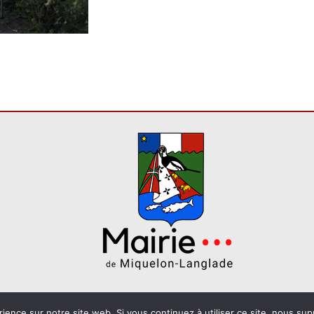
rience sur notre site web. Si vous continuez à utiliser ce site, nous su